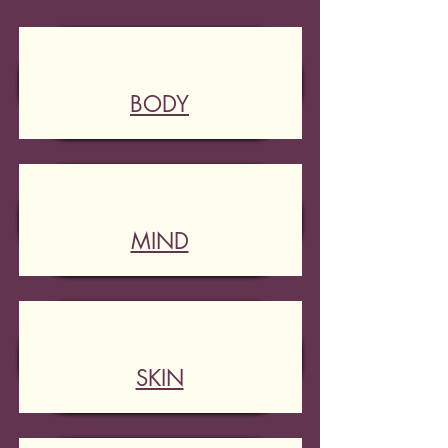
BODY
MIND
SKIN