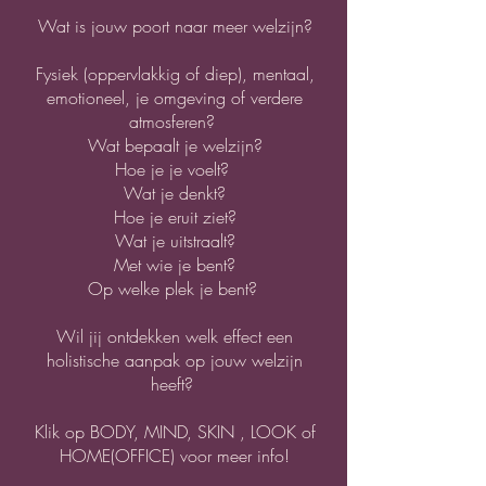
Wat is jouw poort naar meer welzijn?
Fysiek (oppervlakkig of diep), mentaal,
emotioneel, je omgeving of verdere
atmosferen?
Wat bepaalt je welzijn?
Hoe je je voelt?
Wat je denkt?
Hoe je eruit ziet?
Wat je uitstraalt?
Met wie je bent?
Op welke plek je bent?
Wil jij ontdekken welk effect een
holistische aanpak op jouw welzijn
heeft?
Klik op BODY, MIND, SKIN , LOOK of
HOME(OFFICE) voor meer info!