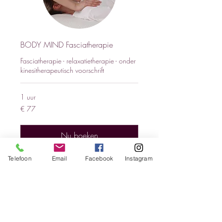
BODY MIND Fasciatherapie
Fasciatherapie - relaxatietherapie - onder
kinesitherapeutisch voorschrift
1 uur
77
€ 77
euro
Nu boeken
Telefoon
Email
Facebook
Instagram