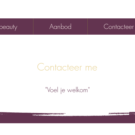
beauty
Aanbod
Contacteer
Contacteer me
"Voel je welkom"