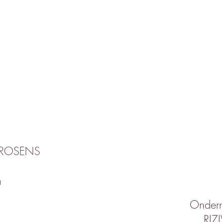
BROSENS
m
Onder
RIZ