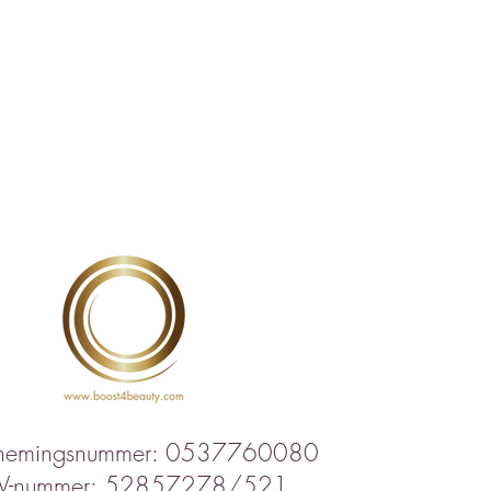
nemingsnummer: 0537760080
IV-nummer: 52857278/521