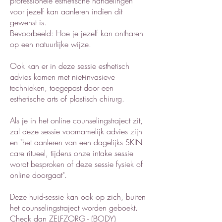
professionele esthetische handelingen
voor jezelf kan aanleren indien dit
gewenst is.
Bevoorbeeld: Hoe je jezelf kan ontharen
op een natuurlijke wijze.
Ook kan er in deze sessie esthetisch
advies komen met niet-invasieve
technieken, toegepast door een
esthetische arts of plastisch chirurg.
Als je in het online counselingstraject zit,
zal deze sessie voornamelijk advies zijn
en "het aanleren van een dagelijks SKIN
care ritueel, tijdens onze intake sessie
wordt besproken of deze sessie fysiek of
online doorgaat".
Deze huid-sessie kan ook op zich, buiten
het counseling
straject worden geboekt.
Check dan ZELFZORG - (BODY)