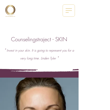
Counselingstraject - SKIN
"
Invest in your skin.
It is going to represent you for a
"
very long time.
Linden Tyler