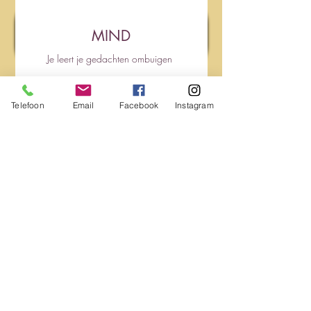
MIND
Je leert je gedachten ombuigen
Telefoon
Email
Facebook
Instagram
LOOK
Vanuit de betekenis van jouw kleuren
ontdekken we wat jij nodig hebt om
kracht uit te stralen en je grenzen
aan te geven
HOME(OFFICE)
Samen optimaliseren we je leef-en