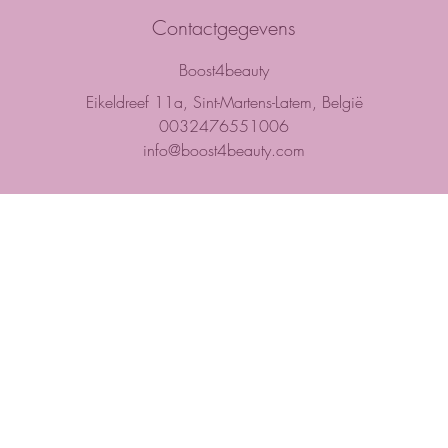
Contactgegevens
Boost4beauty
Eikeldreef 11a, Sint-Martens-Latem, België
0032476551006
info@boost4beauty.com