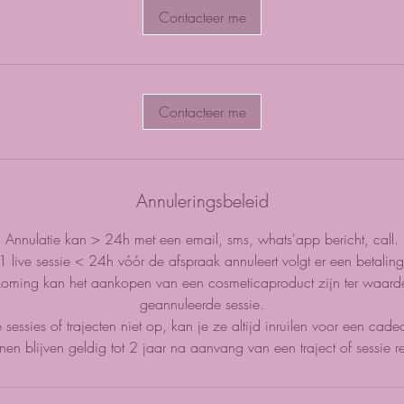
r
Contacteer me
3
0
m
i
Contacteer me
n
.
Annuleringsbeleid
Annulatie kan > 24h met een email, sms, whats'app bericht, call.
-1 live sessie < 24h vóór de afspraak annuleert volgt er een betaling
oming kan het aankopen van een cosmeticaproduct zijn ter waarde
geannuleerde sessie.
essies of trajecten niet op, kan je ze altijd inruilen voor een cad
en blijven geldig tot 2 jaar na aanvang van een traject of sessie r