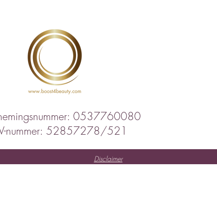
nemingsnummer: 0537760080
IV-nummer: 52857278/521
Disclaimer