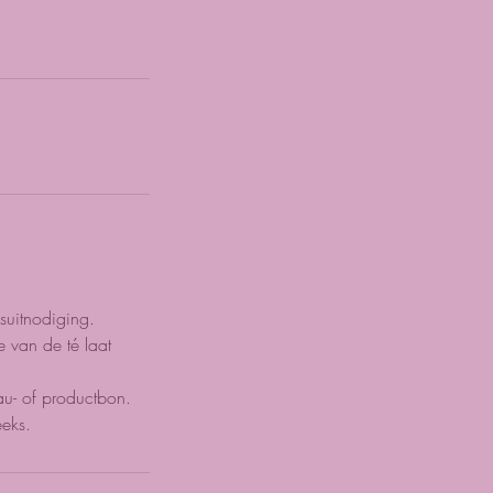
suitnodiging.
 van de té laat
eau- of productbon.
eeks.