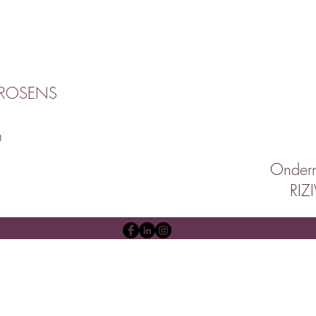
BROSENS
m
Onder
RIZ