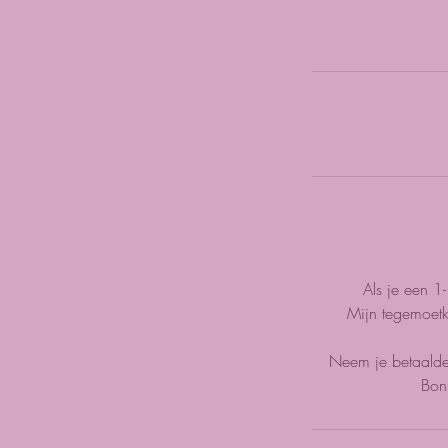
Als je een 1
Mijn tegemoetk
Neem je betaalde s
Bonn