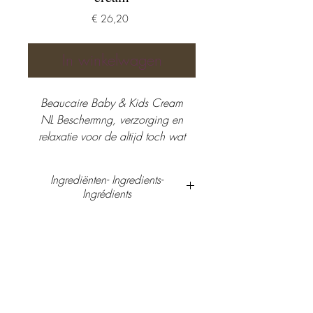
Prijs
€ 26,20
In winkelwagen
Beaucaire Baby & Kids Cream
NL Beschermng, verzorging en
relaxatie voor de altijd toch wat
gevoeligere babyhuid.
ENG Protection, care and
Ingrediënten- Ingredients-
relaxation for the ever more sensitive
Ingrédients
baby skin.
FR Protection, soin et détente pour
Aqua, Oleyl Erucate,
la peau de bébé toujours plus
Caprylic/Capric
Triglyceride, Butylene Glycol, Urea,
sensible.
Hydroxyoctacosanyl Hydroxystearat
50 ml
e, Cetyl PEG/PPG-10/1
Dimethicone, C18-36 Acid