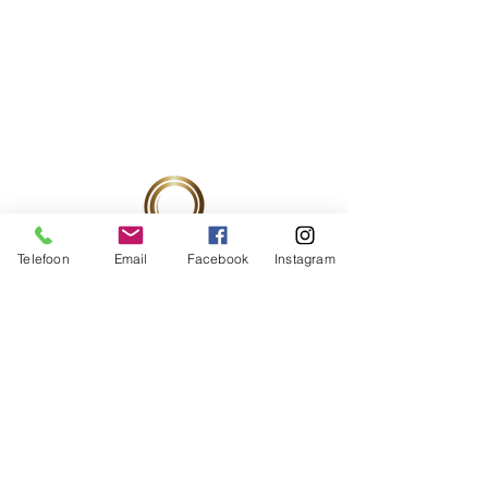
Triglycerides, Panthenol, D-
alpha- Tocopheryl Acetate, Sodium
Lactate, Lactic Acid, Allantoin,
Sodium Chloride
Telefoon
Email
Facebook
Instagram
Ondernemingsnummer:
0537760080
RIZIV-nummer:
52857278
/521
PRAKTIJK ADRES
BOOST4BEAUTY by LIESBETH BROSENS
Eikeldreef 11A
9830 Sint-Martens-Latem
2de verdiep