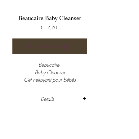
Beaucaire Baby Cleanser
Prijs
€ 17,70
In winkelwagen
Beaucaire 
Baby Cleanser
Gel nettoyant pour bébés
Reinigingsgel voor baby
250 ml  
Details
Aqua, Sodium Laureth
Sulfate(and)Laurylglucoside, Urea,
Sucrose Cocoate, Butylene Glycol,
Laureth-2, Glyceryl Laurate, Sodium