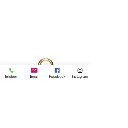
Chloride, Allantoin
Telefoon
Email
Facebook
Instagram
Ondernemingsnummer:
0537760080
RIZIV-nummer:
52857278
/521
PRAKTIJK ADRES
BOOST4BEAUTY by LIESBETH BROSENS
Eikeldreef 11A