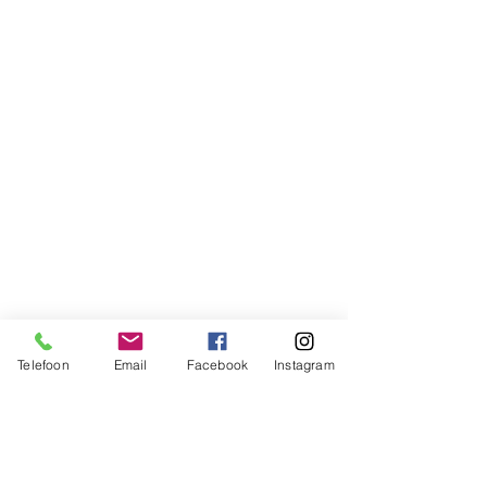
Telefoon
Email
Facebook
Instagram
Ondernemingsnummer:
0537760080
RIZIV-nummer:
52857278
/521